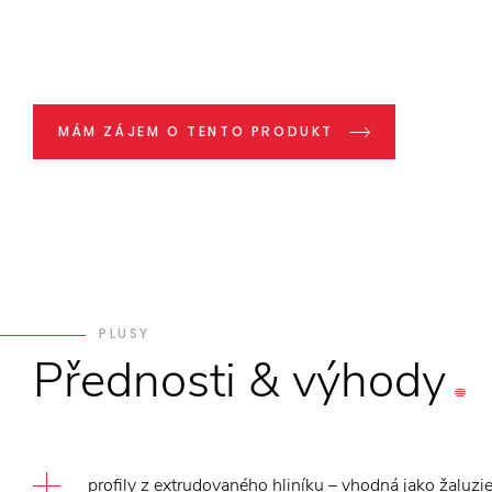
MÁM ZÁJEM O TENTO PRODUKT
PLUSY
Přednosti
&
výhody
profily z extrudovaného hliníku – vhodná jako žaluzi