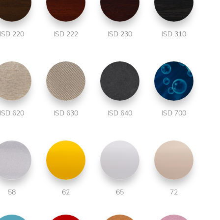
ISD 220
ISD 222
ISD 230
ISD 310
ISD 620
ISD 630
ISD 640
ISD 700
58
62
65
72