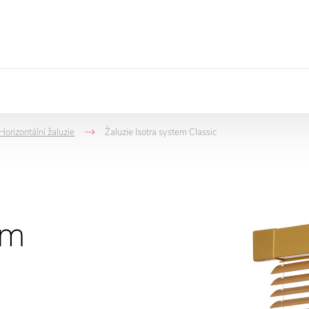
Horizontální žaluzie
Žaluzie Isotra system Classic
->
->
em