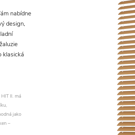
m Vám nabídne
vý design,
ladní
žaluzie
 klasická
 HIT II. má
íku,
vhodná jako
ken –