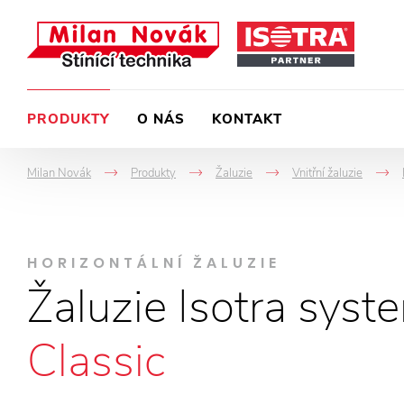
PRODUKTY
O NÁS
KONTAKT
Milan Novák
Produkty
Žaluzie
Vnitřní žaluzie
->
->
->
HORIZONTÁLNÍ ŽALUZIE
Žaluzie Isotra syst
Classic