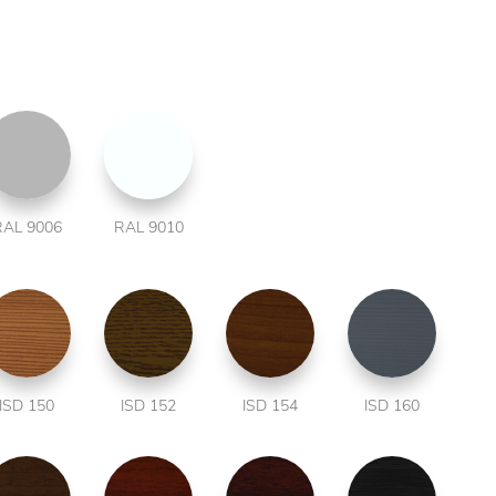
RAL 9006
RAL 9010
ISD 150
ISD 152
ISD 154
ISD 160