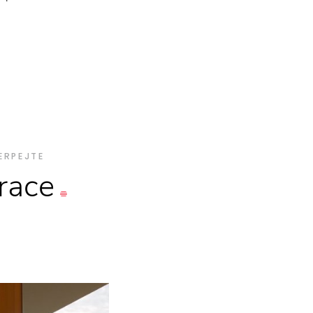
ERPEJTE
irace