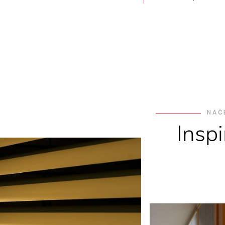
NAČ
Insp