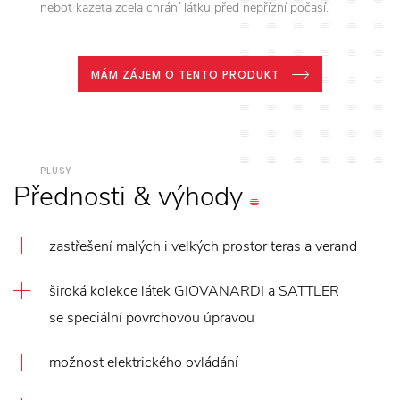
neboť kazeta zcela chrání látku před nepřízní počasí.
MÁM ZÁJEM O TENTO PRODUKT
PLUSY
Přednosti
&
výhody
zastřešení malých i velkých prostor teras a verand
široká kolekce látek GIOVANARDI a SATTLER
se speciální povrchovou úpravou
možnost elektrického ovládání