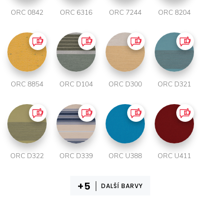
ORC 0842
ORC 6316
ORC 7244
ORC 8204
ORC 8854
ORC D104
ORC D300
ORC D321
ORC D322
ORC D339
ORC U388
ORC U411
DALŠÍ BARVY