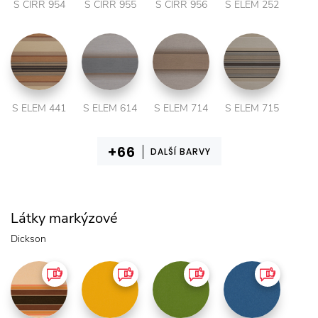
S CIRR 954
S CIRR 955
S CIRR 956
S ELEM 252
S ELEM 441
S ELEM 614
S ELEM 714
S ELEM 715
DALŠÍ BARVY
Látky markýzové
Dickson