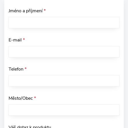
Jméno a příjmení
*
E-mail
*
Telefon
*
Město/Obec
*
Váš dotaz k produktu