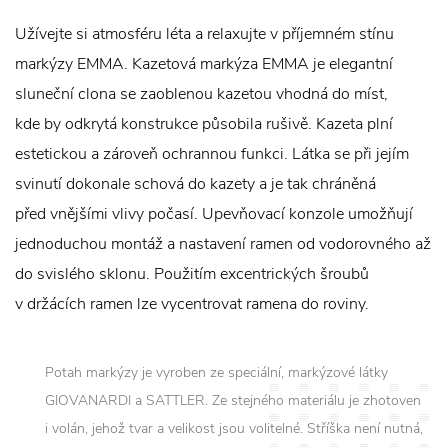
Užívejte si atmosféru léta a relaxujte v příjemném stínu
markýzy EMMA. Kazetová markýza EMMA je elegantní
sluneční clona se zaoblenou kazetou vhodná do míst,
kde by odkrytá konstrukce působila rušivě. Kazeta plní
estetickou a zároveň ochrannou funkci. Látka se při jejím
svinutí dokonale schová do kazety a je tak chráněná
před vnějšími vlivy počasí. Upevňovací konzole umožňují
jednoduchou montáž a nastavení ramen od vodorovného až
do svislého sklonu. Použitím excentrických šroubů
v držácích ramen lze vycentrovat ramena do roviny.
Potah markýzy je vyroben ze speciální, markýzové látky
GIOVANARDI a SATTLER. Ze stejného materiálu je zhotoven
i volán, jehož tvar a velikost jsou volitelné. Stříška není nutná,