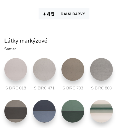
DALŠÍ BARVY
Látky markýzové
Sattler
S BIRC 018
S BIRC 471
S BIRC 703
S BIRC 803