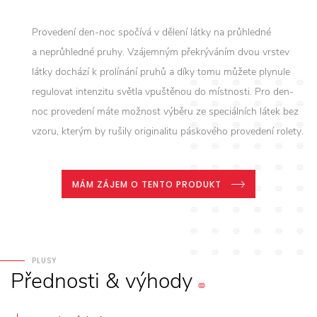
Provedení den-noc spočívá v dělení látky na průhledné
a neprůhledné pruhy. Vzájemným překrýváním dvou vrstev
látky dochází k prolínání pruhů a díky tomu můžete plynule
regulovat intenzitu světla vpuštěnou do místnosti. Pro den-
noc provedení máte možnost výběru ze speciálních látek bez
vzoru, kterým by rušily originalitu páskového provedení rolety.
MÁM ZÁJEM O TENTO PRODUKT
PLUSY
Přednosti
&
výhody