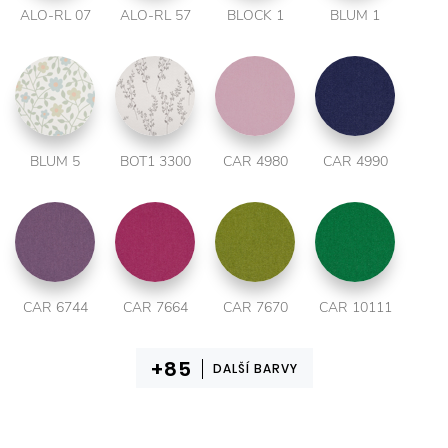
ALO-RL 07
ALO-RL 57
BLOCK 1
BLUM 1
BLUM 5
BOT1 3300
CAR 4980
CAR 4990
CAR 6744
CAR 7664
CAR 7670
CAR 10111
DALŠÍ BARVY