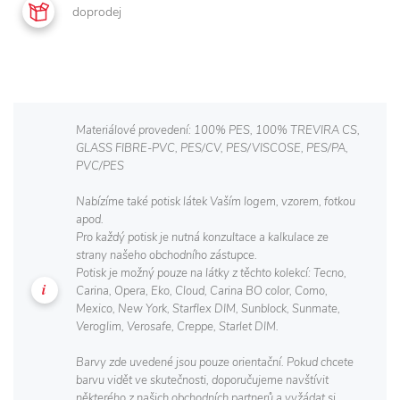
doprodej
Materiálové provedení: 100% PES, 100% TREVIRA CS,
GLASS FIBRE-PVC, PES/CV, PES/VISCOSE, PES/PA,
PVC/PES
Nabízíme také potisk látek Vaším logem, vzorem, fotkou
apod.
Pro každý potisk je nutná konzultace a kalkulace ze
strany našeho obchodního zástupce.
Potisk je možný pouze na látky z těchto kolekcí: Tecno,
Carina, Opera, Eko, Cloud, Carina BO color, Como,
Mexico, New York, Starflex DIM, Sunblock, Sunmate,
Veroglim, Verosafe, Creppe, Starlet DIM.
Barvy zde uvedené jsou pouze orientační. Pokud chcete
barvu vidět ve skutečnosti, doporučujeme navštívit
některého z našich obchodních partnerů a vyžádat si