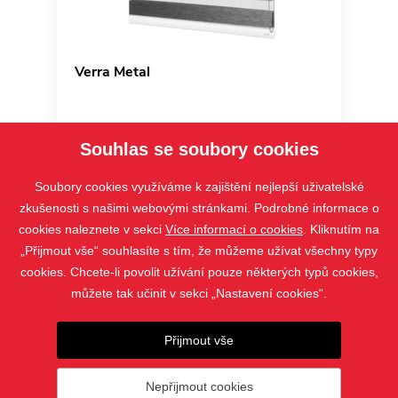
Verra Metal
Souhlas se soubory cookies
Soubory cookies využíváme k zajištění nejlepší uživatelské
zkušenosti s našimi webovými stránkami. Podrobné informace o
cookies naleznete v sekci
Více informací o cookies
. Kliknutím na
„Přijmout vše“ souhlasíte s tím, že můžeme užívat všechny typy
cookies. Chcete-li povolit užívání pouze některých typů cookies,
můžete tak učinit v sekci „Nastavení cookies“.
PRODUKTY
Přijmout vše
KONTAKT
Nepřijmout cookies