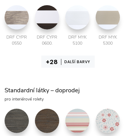
DRF CYPR
DRF CYPR
DRF MYK
DRF MYK
0550
0600.
5100
5300
DALŠÍ BARVY
Standardní látky – doprodej
pro interiérové rolety