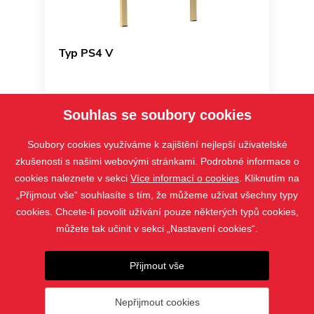
Typ PS4 V
Souhlas se soubory cookies
Soubory cookies využíváme k zajištění nejlepší uživatelské
zkušenosti s našimi webovými stránkami. Podrobné informace o
cookies naleznete v sekci
Více informací o cookies
. Kliknutím na
„Přijmout vše“ souhlasíte s tím, že můžeme užívat všechny typy
cookies. Chcete-li povolit užívání pouze některých typů cookies,
můžete tak učinit v sekci „Nastavení cookies“.
PRODUKTY
Přijmout vše
KONTAKT
Nepřijmout cookies