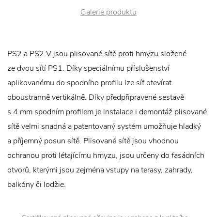
Galerie produktu
PS2 a PS2 V jsou plisované sítě proti hmyzu složené
ze dvou sítí PS1. Díky speciálnímu příslušenství
aplikovanému do spodního profilu lze síť otevírat
oboustranně vertikálně. Díky předpřipravené sestavě
s 4 mm spodním profilem je instalace i demontáž plisované
sítě velmi snadná a patentovaný systém umožňuje hladký
a příjemný posun sítě. Plisované sítě jsou vhodnou
ochranou proti létajícímu hmyzu, jsou určeny do fasádních
otvorů, kterými jsou zejména vstupy na terasy, zahrady,
balkóny či lodžie.