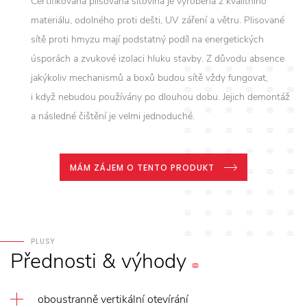
Certifikovaná plisovaná síťovina je vyrobena z kvalitního
materiálu, odolného proti dešti, UV záření a větru. Plisované
sítě proti hmyzu mají podstatný podíl na energetických
úsporách a zvukové izolaci hluku stavby. Z důvodu absence
jakýkoliv mechanismů a boxů budou sítě vždy fungovat,
i když nebudou používány po dlouhou dobu. Jejich demontáž
a následné čištění je velmi jednoduché.
MÁM ZÁJEM O TENTO PRODUKT
PLUSY
Přednosti
&
výhody
oboustranně vertikální otevírání