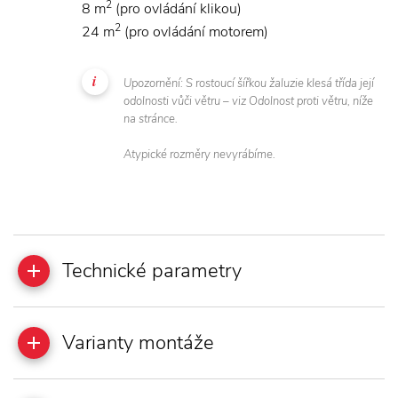
2
8 m
(pro ovládání klikou)
2
24 m
(pro ovládání motorem)
Upozornění: S rostoucí šířkou žaluzie klesá třída její
odolnosti vůči větru – viz Odolnost proti větru, níže
na stránce.
Atypické rozměry nevyrábíme.
Technické parametry
Varianty montáže