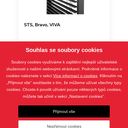
STS, Bravo, VIVA
Souhlas se soubory cookies
Soubory cookies využíváme k zajištění nejlepší uživatelské
zkušenosti s našimi webovými stránkami. Podrobné informace o
cookies naleznete v sekci
Více informací o cookies
. Kliknutím na
„Přijmout vše“ souhlasíte s tím, že můžeme užívat všechny typy
cookies. Chcete-li povolit užívání pouze některých typů cookies,
můžete tak učinit v sekci „Nastavení cookies“.
PRODUKTY
Přijmout vše
KONTAKT
Nepřijmout cookies