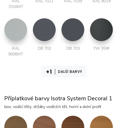
RAL
RAL 7021
RAL 7039
RAL 8019
7016MT
RAL
DB 702
DB 703
YW 359F
9006MT
DALŠÍ BARVY
Příplatkové barvy Isotra System Decoral 1
box, vodící lišty, držáky vodících lišt, horní a dolní profil