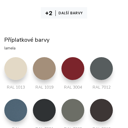
DALŠÍ BARVY
Příplatkové barvy
lamela
RAL 1013
RAL 1019
RAL 3004
RAL 7012