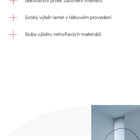
dekorativní prvek zastínění interiéru
široký výběr lamel v látkovém provedení
škála výběru nehořlavých materiálů