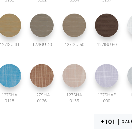
5101
5102
5104
5107
127IGU 31
127IGU 40
127IGU 50
127IGU 60
127SHA
127SHA
127SHA
127SHAF
0118
0126
0135
000
DAL