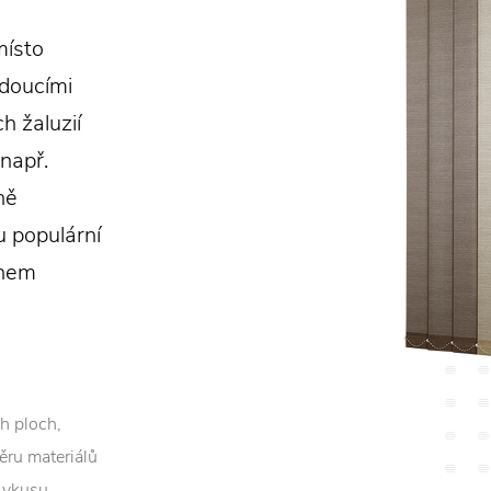
místo
doucími
h žaluzií
 např.
ně
u populární
ahem
ch ploch,
ěru materiálů
 vkusu.