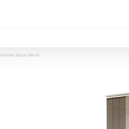
Vertikální žaluzie látkové
->