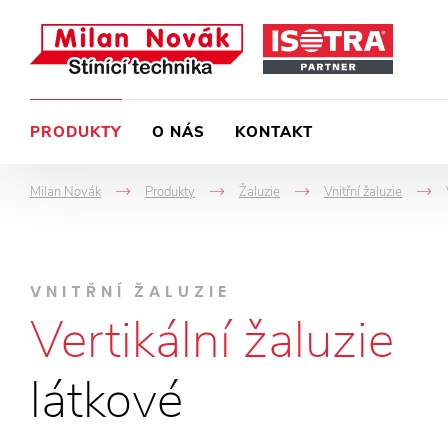
PRODUKTY
O NÁS
KONTAKT
Milan Novák
Produkty
Žaluzie
Vnitřní žaluzie
->
->
->
VNITŘNÍ ŽALUZIE
Vertikální žaluzie
látkové