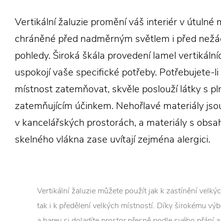
Vertikální žaluzie promění váš interiér v útulné 
chráněné před nadměrným světlem i před nežá
pohledy. Široká škála provedení lamel vertikálníc
uspokojí vaše specifické potřeby. Potřebujete-li
místnost zatemňovat, skvěle poslouží látky s pl
zatemňujícím účinkem. Nehořlavé materiály jso
v kancelářských prostorách, a materiály s obs
skelného vlákna zase uvítají zejména alergici.
Vertikální žaluzie můžete použít jak k zastínění velký
tak i k předělení velkých místností. Díky širokému výb
a barev si doladíte prostor přesně podle svého přání a