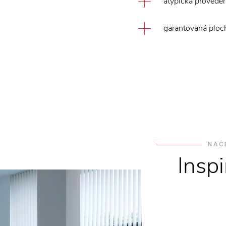
atypická proveden
garantovaná ploc
NAČ
Insp