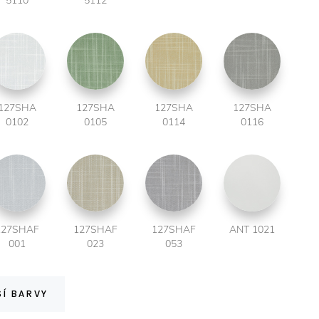
5110
5112
127SHA
127SHA
127SHA
127SHA
0102
0105
0114
0116
127SHAF
127SHAF
127SHAF
ANT 1021
001
023
053
ŠÍ BARVY