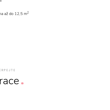
í
2
ha až do 12,5 m
ERPEJTE
irace