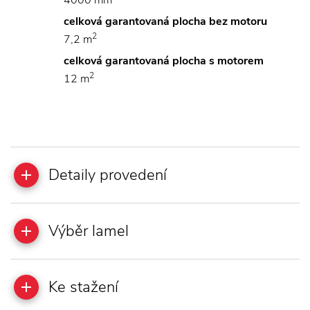
4000 mm
celková garantovaná plocha bez motoru
2
7,2 m
celková garantovaná plocha s motorem
2
12 m
Detaily provedení
Výběr lamel
Ke stažení