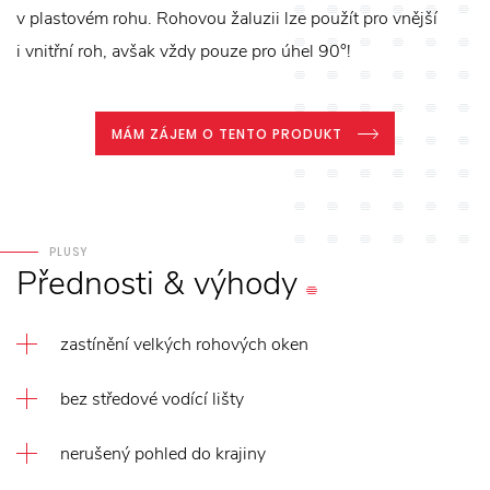
v plastovém rohu. Rohovou žaluzii lze použít pro vnější
i vnitřní roh, avšak vždy pouze pro úhel 90°!
MÁM ZÁJEM O TENTO PRODUKT
PLUSY
Přednosti
&
výhody
zastínění velkých rohových oken
bez středové vodící lišty
nerušený pohled do krajiny