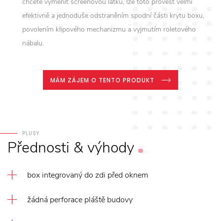
chcete vyměnit screenovou látku, lze toto provést velmi
efektivně a jednoduše odstraněním spodní části krytu boxu,
povolením klipového mechanizmu a vyjmutím roletového
nábalu.
MÁM ZÁJEM O TENTO PRODUKT
PLUSY
Přednosti
&
výhody
box integrovaný do zdi před oknem
žádná perforace pláště budovy