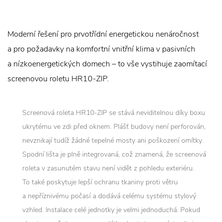
Moderní řešení pro prvotřídní energetickou nenáročnost
a pro požadavky na komfortní vnitřní klima v pasivních
a nízkoenergetických domech – to vše vystihuje zaomítací
screenovou roletu HR10-ZIP.
Screenová roleta HR10-ZIP se stává neviditelnou díky boxu
ukrytému ve zdi před oknem. Plášť budovy není perforován,
nevznikají tudíž žádné tepelné mosty ani poškození omítky.
Spodní lišta je plně integrovaná, což znamená, že screenová
roleta v zasunutém stavu není vidět z pohledu exteriéru.
To také poskytuje lepší ochranu tkaniny proti větru
a nepříznivému počasí a dodává celému systému stylový
vzhled. Instalace celé jednotky je velmi jednoduchá. Pokud