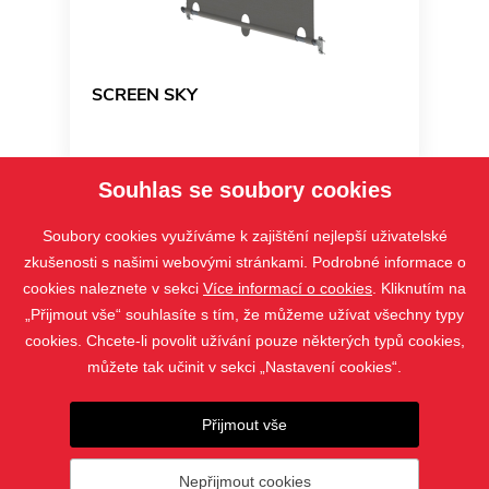
SCREEN SKY
Souhlas se soubory cookies
Soubory cookies využíváme k zajištění nejlepší uživatelské
zkušenosti s našimi webovými stránkami. Podrobné informace o
cookies naleznete v sekci
Více informací o cookies
. Kliknutím na
„Přijmout vše“ souhlasíte s tím, že můžeme užívat všechny typy
cookies. Chcete-li povolit užívání pouze některých typů cookies,
můžete tak učinit v sekci „Nastavení cookies“.
PRODUKTY
Přijmout vše
KONTAKT
Nepřijmout cookies