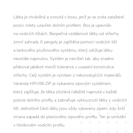
Látka je chráněná a svinutá v boxu, jenž je ve zcela zatažené
pozici rolety uzavřen dolním profilem. Box je upevněn
na vodicích lištách. Bezpečná vzdálenost látky od střechy
zimní zahrady či pergoly je zajištěna pomocí vodicích lišt
a lankového pružinového systému, který udržuje látku
neustále napnutou. Systém je navržen tak, aby snadno
překonal jakékoli menší tolerance v usazení konstrukce
střechy. Celý systém je vyroben z nekorodujících materiálů.
Veranda HRV08-ZIP je vybavena zipovým systémem,
který zajišťuje, že látka zůstává náležitě napnutá v každé
poloze dolního profilu a zabraňuje vyklouznutí látky z vodicích
lišt. Jednotlivé části látky jsou vždy vybaveny zipem, kdy širší
strana zapadá do plastového zipového profilu. Ten je umístěn
v hliníkovém vodicím profilu.