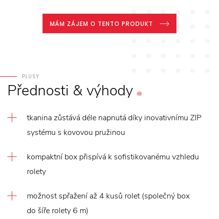
MÁM ZÁJEM O TENTO PRODUKT
PLUSY
Přednosti
&
výhody
tkanina zůstává déle napnutá díky inovativnímu ZIP
systému s kovovou pružinou
kompaktní box přispívá k sofistikovanému vzhledu
rolety
možnost spřažení až 4 kusů rolet (společný box
do šíře rolety 6 m)