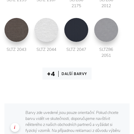
2175
2012
SLTZ 2043
SLTZ 2044
SLTZ 2047
SLTZ86
2051
DALŠÍ BARVY
Barvy zde uvedené jsou pouze orientační. Pokud chcete
barvu vidět ve skutečnosti, doporučujeme navštívit
některého z našich obchodních partnerů a vyžádat si
fyzický vzorník. Na případnou reklamaci z důvodu výběru