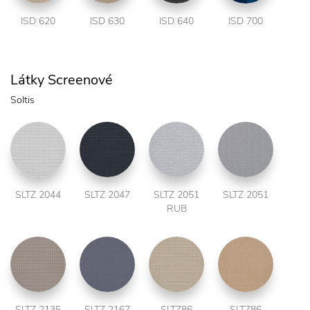
ISD 620
ISD 630
ISD 640
ISD 700
Látky Screenové
Soltis
SLTZ 2044
SLTZ 2047
SLTZ 2051
SLTZ 2051
RUB
SLTZ 2135
SLTZ 2167
SLTZ86
SLTZ86