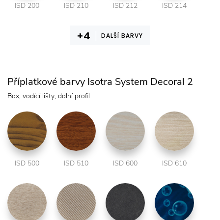
ISD 200
ISD 210
ISD 212
ISD 214
DALŠÍ BARVY
Příplatkové barvy Isotra System Decoral 2
Box, vodící lišty, dolní profil
ISD 500
ISD 510
ISD 600
ISD 610