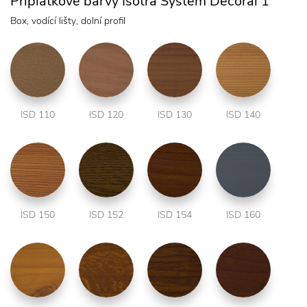
Příplatkové barvy Isotra System Decoral 1
Box, vodící lišty, dolní profil
ISD 110
ISD 120
ISD 130
ISD 140
ISD 150
ISD 152
ISD 154
ISD 160