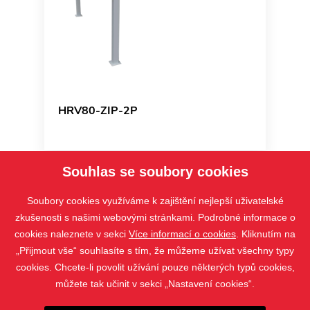
HRV80-ZIP-2P
Souhlas se soubory cookies
Soubory cookies využíváme k zajištění nejlepší uživatelské
zkušenosti s našimi webovými stránkami. Podrobné informace o
cookies naleznete v sekci
Více informací o cookies
. Kliknutím na
„Přijmout vše“ souhlasíte s tím, že můžeme užívat všechny typy
cookies. Chcete-li povolit užívání pouze některých typů cookies,
můžete tak učinit v sekci „Nastavení cookies“.
PRODUKTY