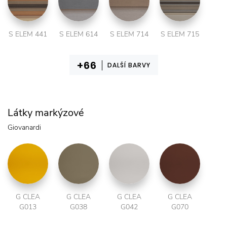
S ELEM 441
S ELEM 614
S ELEM 714
S ELEM 715
DALŠÍ BARVY
Látky markýzové
Giovanardi
G CLEA
G CLEA
G CLEA
G CLEA
G013
G038
G042
G070