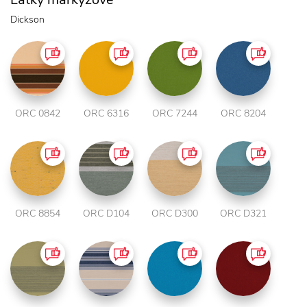
Dickson
ORC 0842
ORC 6316
ORC 7244
ORC 8204
ORC 8854
ORC D104
ORC D300
ORC D321