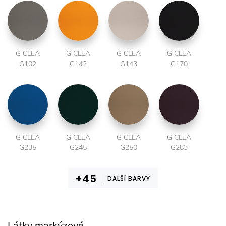
G CLEA
G CLEA
G CLEA
G CLEA
G102
G142
G143
G170
G CLEA
G CLEA
G CLEA
G CLEA
G235
G245
G250
G283
DALŠÍ BARVY
Látky markýzové