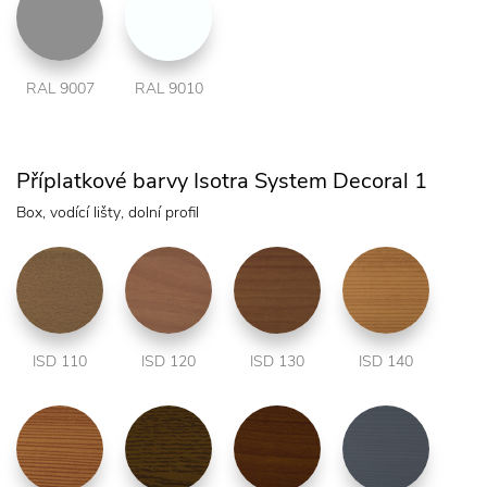
RAL 9007
RAL 9010
Příplatkové barvy Isotra System Decoral 1
Box, vodící lišty, dolní profil
ISD 110
ISD 120
ISD 130
ISD 140