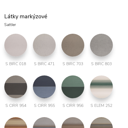
Látky markýzové
Sattler
S BIRC 018
S BIRC 471
S BIRC 703
S BIRC 803
S CIRR 954
S CIRR 955
S CIRR 956
S ELEM 252