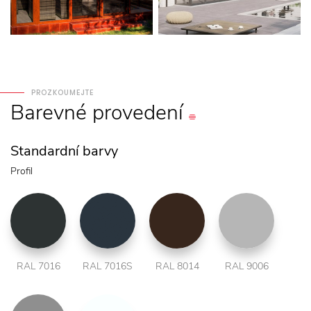
PROZKOUMEJTE
Barevné
provedení
Standardní barvy
Profil
RAL 7016
RAL 7016S
RAL 8014
RAL 9006