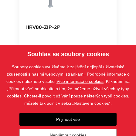
HRV80-ZIP-2P
Souhlas se soubory cookies
Soubory cookies využíváme k zajištění nejlepší uživatelské
zkušenosti s našimi webovými stránkami. Podrobné informace o
cookies naleznete v sekci
Více informací o cookies
. Kliknutím na
„Přijmout vše“ souhlasíte s tím, že můžeme užívat všechny typy
cookies. Chcete-li povolit užívání pouze některých typů cookies,
můžete tak učinit v sekci „Nastavení cookies“.
PRODUKTY
Přijmout vše
KONTAKT
Nepřijmout cookies