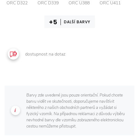
ORC D322
ORC D339
ORC U388
ORC U411
DALŠÍ BARVY
dostupnost na dotaz
Barvy zde uvedené jsou pouze orientační. Pokud chcete
barvu vidět ve skutečnosti, doporučujeme navštívit
některého z našich obchodních partnerů a vyžádat si
fyzický vzorník. Na případnou reklamaci z důvodu výběru
nevhodné barvy dle vzorníku zobrazeného elektronickou
cestou nemůžeme přistoupit.