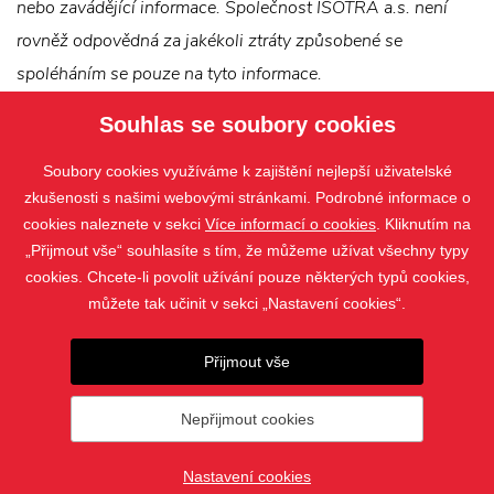
nebo zavádějící informace. Společnost ISOTRA a.s. není
rovněž odpovědná za jakékoli ztráty způsobené se
spoléháním se pouze na tyto informace.
Souhlas se soubory cookies
Soubory cookies využíváme k zajištění nejlepší uživatelské
zkušenosti s našimi webovými stránkami. Podrobné informace o
cookies naleznete v sekci
Více informací o cookies
. Kliknutím na
„Přijmout vše“ souhlasíte s tím, že můžeme užívat všechny typy
cookies. Chcete-li povolit užívání pouze některých typů cookies,
můžete tak učinit v sekci „Nastavení cookies“.
PRODUKTY
Přijmout vše
KONTAKT
Nepřijmout cookies
© 2019 - 2026 Milan Novák |
Nastavení cookies
Nastavení cookies
vytvořil
webProgress