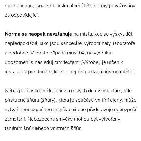
mechanismu, jsou z hlediska plnění této normy považovány
za odpovídající.
Norma se naopak nevztahuje
na místa, kde se výskyt dětí
nepředpokládá, jako jsou kanceláře, výrobní haly, laboratoře
a podobně. V tomto případě musí být na výrobku
upozornění s následujícím textem: „Výrobek je určen k
instalaci v prostorách, kde se nepředpokládá přístup dítěte“.
Nebezpečí uškrcení kojence a malých dětí vzniká tam, kde
přístupná šňůra (šňůry), která je součástí vnitřní clony, může
vytvořit nebezpečnou smyčku a/nebo představuje nebezpečí
zamotání. Nebezpečné smyčky mohou být vytvořeny
taháním šňůr a/nebo vnitřních šňůr.