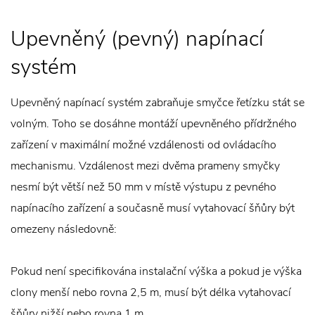
Upevněný (pevný) napínací
systém
Upevněný napínací systém zabraňuje smyčce řetízku stát se
volným. Toho se dosáhne montáží upevněného přídržného
zařízení v maximální možné vzdálenosti od ovládacího
mechanismu. Vzdálenost mezi dvěma prameny smyčky
nesmí být větší než 50 mm v místě výstupu z pevného
napínacího zařízení a současně musí vytahovací šňůry být
omezeny následovně:
Pokud není specifikována instalační výška a pokud je výška
clony menší nebo rovna 2,5 m, musí být délka vytahovací
šňůry nižší nebo rovna 1 m.